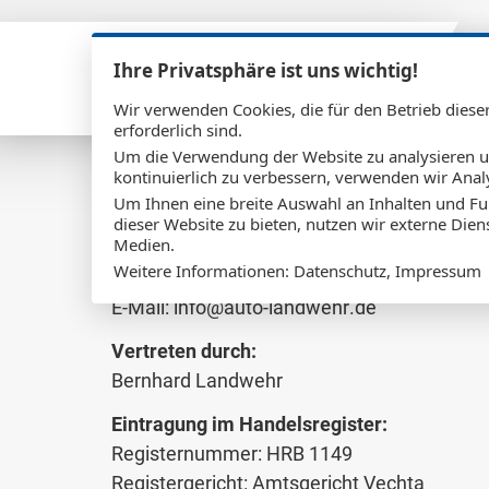
Ihre Privatsphäre ist uns wichtig!
Zum Inhalt springen
Impressum
Wir verwenden Cookies, die für den Betrieb diese
erforderlich sind.
Um die Verwendung der Website zu analysieren 
kontinuierlich zu verbessern, verwenden wir Anal
Auto Landwehr GmbH
Um Ihnen eine breite Auswahl an Inhalten und Fu
Steinfelder Str. 28
dieser Website zu bieten, nutzen wir externe Dien
Medien.
49451 Holdorf
Weitere Informationen:
Datenschutz
,
Impressum
Tel.: 0 54 94 - 10 89
E-Mail:
i
n
f
o
@
a
u
t
o
-
l
a
n
d
w
e
h
r
.
d
e
Vertreten durch:
Bernhard Landwehr
Eintragung im Handelsregister:
Registernummer: HRB 1149
Registergericht: Amtsgericht Vechta