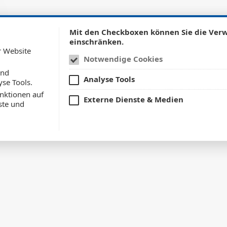
Mit den Checkboxen können Sie die Ve
einschränken.
Untermenü anze
Unt
Home
Unternehmen
Fahrzeuge
M
r Website
Notwendige Cookies
und
Analyse Tools
yse Tools.
nktionen auf
Externe Dienste & Medien
ste und